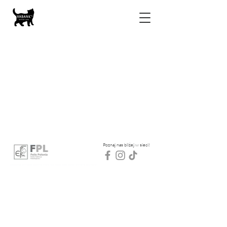
Poznaj nas bliżej w sieci!
hodowla kotów brytyjskich, koty brytyjskie śląskie, rude koty brytyjskie, brytyjski rudy, kremowy, cynamonowy, czekoladowy, hodowla vabank ,koty brytyjskie Gliwice, kocięta brytyjskie rude